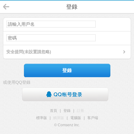
登錄
安全提問(未設置請忽略)
登錄
或使用QQ登錄
首頁
|
登錄
|
註冊
標準版
|
觸屏版
|
電腦版
|
客戶端
© Comsenz Inc.