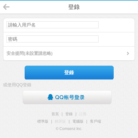
登錄
安全提問(未設置請忽略)
登錄
或使用QQ登錄
首頁
|
登錄
|
註冊
標準版
|
觸屏版
|
電腦版
|
客戶端
© Comsenz Inc.