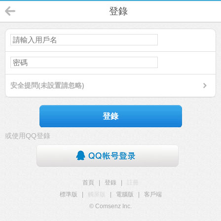
登錄
安全提問(未設置請忽略)
登錄
或使用QQ登錄
首頁
|
登錄
|
註冊
標準版
|
觸屏版
|
電腦版
|
客戶端
© Comsenz Inc.