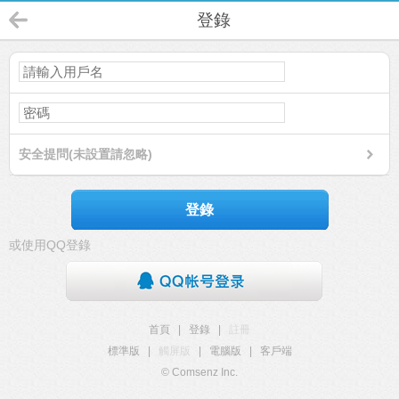
登錄
安全提問(未設置請忽略)
登錄
或使用QQ登錄
首頁
|
登錄
|
註冊
標準版
|
觸屏版
|
電腦版
|
客戶端
© Comsenz Inc.