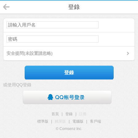
登錄
安全提問(未設置請忽略)
登錄
或使用QQ登錄
首頁
|
登錄
|
註冊
標準版
|
觸屏版
|
電腦版
|
客戶端
© Comsenz Inc.