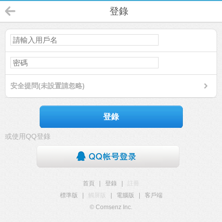
登錄
安全提問(未設置請忽略)
登錄
或使用QQ登錄
首頁
|
登錄
|
註冊
標準版
|
觸屏版
|
電腦版
|
客戶端
© Comsenz Inc.