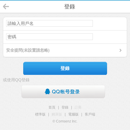
登錄
安全提問(未設置請忽略)
登錄
或使用QQ登錄
首頁
|
登錄
|
註冊
標準版
|
觸屏版
|
電腦版
|
客戶端
© Comsenz Inc.