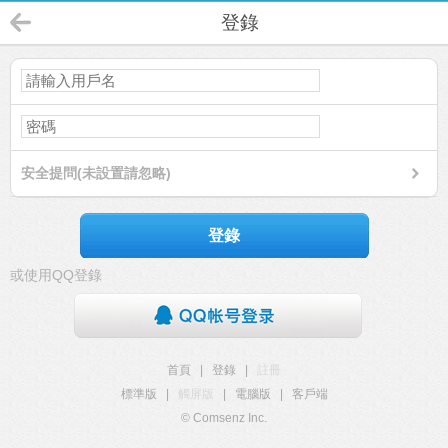
登錄
安全提問(未設置請忽略)
登錄
或使用QQ登錄
首頁
|
登錄
|
註冊
標準版
|
觸屏版
|
電腦版
|
客戶端
© Comsenz Inc.