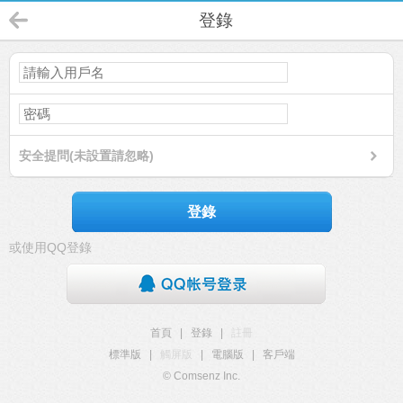
登錄
安全提問(未設置請忽略)
登錄
或使用QQ登錄
首頁
|
登錄
|
註冊
標準版
|
觸屏版
|
電腦版
|
客戶端
© Comsenz Inc.