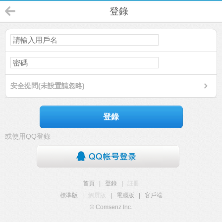
登錄
安全提問(未設置請忽略)
登錄
或使用QQ登錄
首頁
|
登錄
|
註冊
標準版
|
觸屏版
|
電腦版
|
客戶端
© Comsenz Inc.