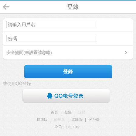
登錄
安全提問(未設置請忽略)
登錄
或使用QQ登錄
首頁
|
登錄
|
註冊
標準版
|
觸屏版
|
電腦版
|
客戶端
© Comsenz Inc.