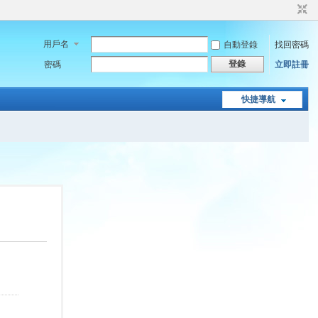
用戶名
自動登錄
找回密碼
登錄
密碼
立即註冊
快捷導航