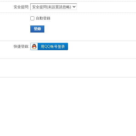
安全提問:
自動登錄
登錄
快捷登錄: