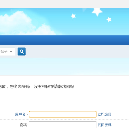
帖子
搜
索
抱歉，您尚未登錄，沒有權限在該版塊回帖
用戶名
立即註冊
密碼:
找回密碼