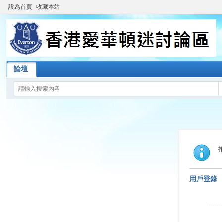
設為首頁
收藏本站
論壇
用戶登錄