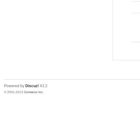
Powered by
Discuz!
X3.2
© 2001-2013
Comsenz Inc.