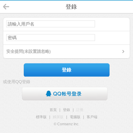
登錄
安全提問(未設置請忽略)
登錄
或使用QQ登錄
首頁
|
登錄
|
註冊
標準版
|
觸屏版
|
電腦版
|
客戶端
© Comsenz Inc.