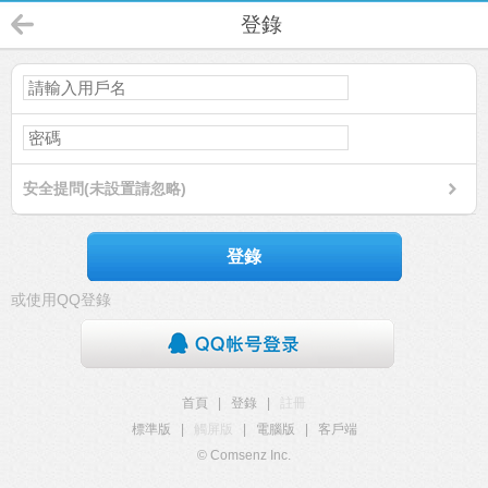
登錄
安全提問(未設置請忽略)
登錄
或使用QQ登錄
首頁
|
登錄
|
註冊
標準版
|
觸屏版
|
電腦版
|
客戶端
© Comsenz Inc.