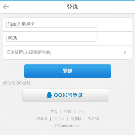
登錄
安全提問(未設置請忽略)
登錄
或使用QQ登錄
首頁
|
登錄
|
註冊
標準版
|
觸屏版
|
電腦版
|
客戶端
© Comsenz Inc.