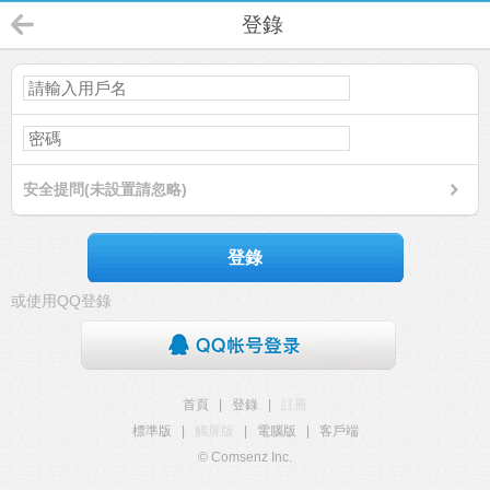
登錄
安全提問(未設置請忽略)
登錄
或使用QQ登錄
首頁
|
登錄
|
註冊
標準版
|
觸屏版
|
電腦版
|
客戶端
© Comsenz Inc.