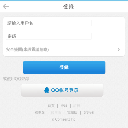
登錄
安全提問(未設置請忽略)
登錄
或使用QQ登錄
首頁
|
登錄
|
註冊
標準版
|
觸屏版
|
電腦版
|
客戶端
© Comsenz Inc.