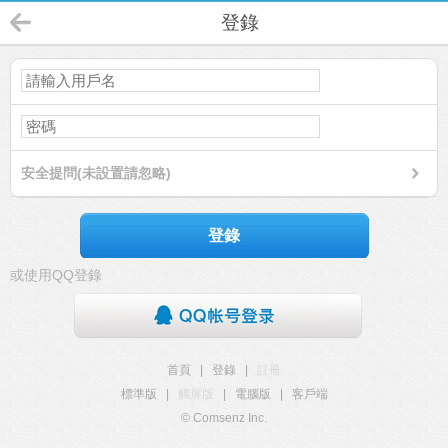
登錄
安全提問(未設置請忽略)
登錄
或使用QQ登錄
首頁
|
登錄
|
註冊
標準版
|
觸屏版
|
電腦版
|
客戶端
© Comsenz Inc.