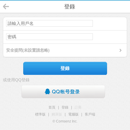
登錄
安全提問(未設置請忽略)
登錄
或使用QQ登錄
首頁
|
登錄
|
註冊
標準版
|
觸屏版
|
電腦版
|
客戶端
© Comsenz Inc.