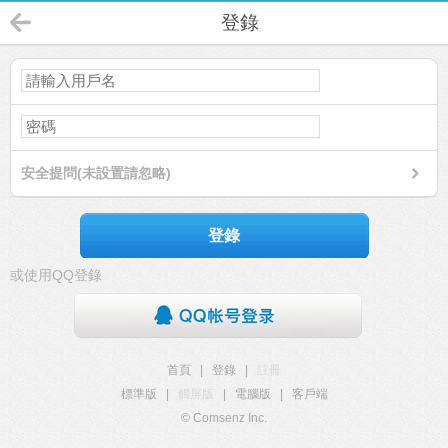
登錄
安全提問(未設置請忽略)
登錄
或使用QQ登錄
首頁
|
登錄
|
註冊
標準版
|
觸屏版
|
電腦版
|
客戶端
© Comsenz Inc.