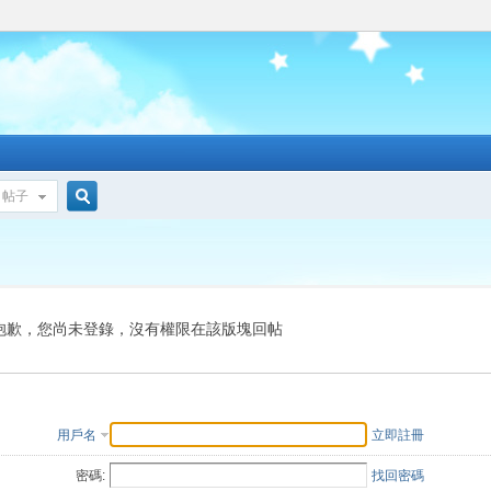
帖子
搜
索
抱歉，您尚未登錄，沒有權限在該版塊回帖
用戶名
立即註冊
密碼:
找回密碼