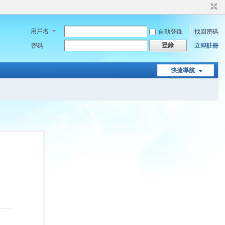
用戶名
自動登錄
找回密碼
登錄
密碼
立即註冊
快捷導航