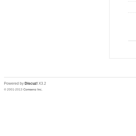
Powered by
Discuz!
X3.2
© 2001-2013
Comsenz Inc.