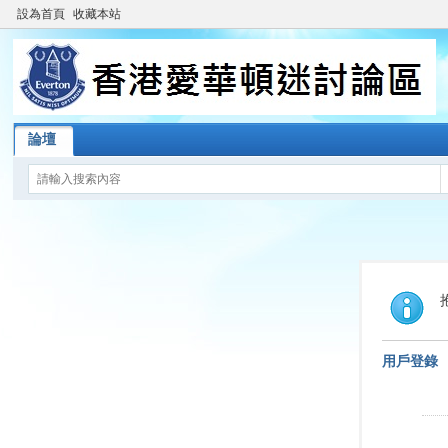
設為首頁
收藏本站
論壇
用戶登錄