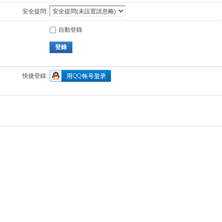
安全提問:
自動登錄
登錄
快捷登錄: