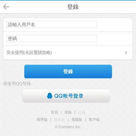
登錄
安全提問(未設置請忽略)
登錄
或使用QQ登錄
首頁
|
登錄
|
註冊
標準版
|
觸屏版
|
電腦版
|
客戶端
© Comsenz Inc.