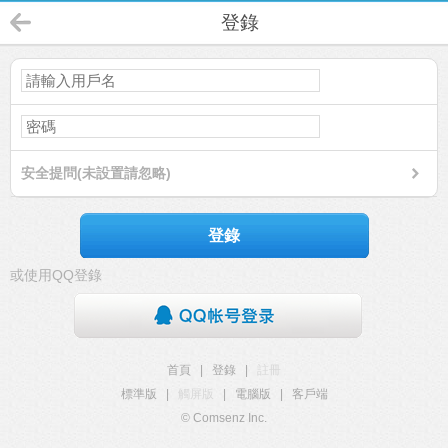
登錄
安全提問(未設置請忽略)
登錄
或使用QQ登錄
首頁
|
登錄
|
註冊
標準版
|
觸屏版
|
電腦版
|
客戶端
© Comsenz Inc.