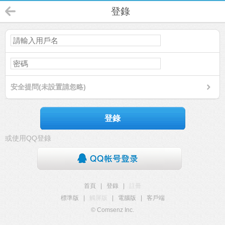
登錄
安全提問(未設置請忽略)
登錄
或使用QQ登錄
首頁
|
登錄
|
註冊
標準版
|
觸屏版
|
電腦版
|
客戶端
© Comsenz Inc.