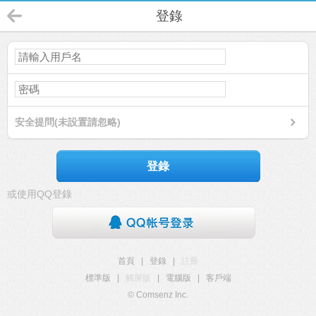
登錄
安全提問(未設置請忽略)
登錄
或使用QQ登錄
首頁
|
登錄
|
註冊
標準版
|
觸屏版
|
電腦版
|
客戶端
© Comsenz Inc.