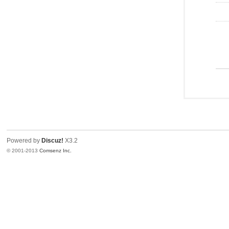
Powered by
Discuz!
X3.2
© 2001-2013
Comsenz Inc.