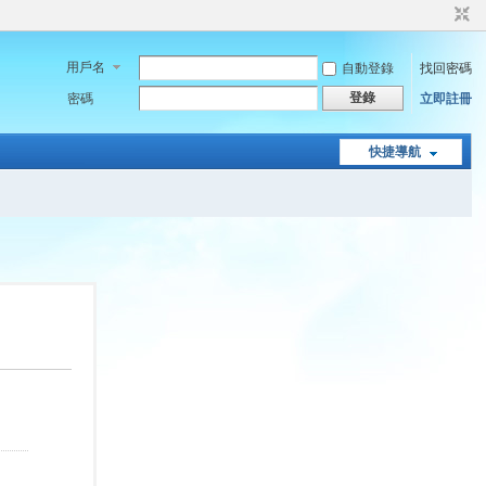
用戶名
自動登錄
找回密碼
登錄
密碼
立即註冊
快捷導航