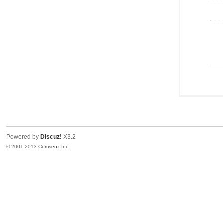
Powered by
Discuz!
X3.2
© 2001-2013
Comsenz Inc.