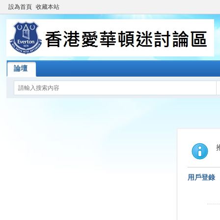
設為首頁
收藏本站
論壇
用戶登錄