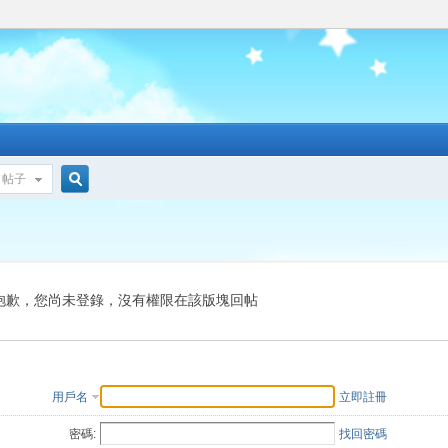
帖子
搜
索
抱歉，您尚未登錄，沒有權限在該版塊回帖
用戶名
立即註冊
密碼:
找回密碼