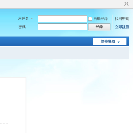
用戶名
自動登錄
找回密碼
登錄
密碼
立即註冊
快捷導航