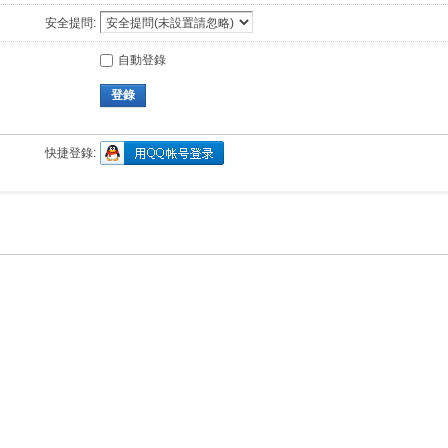
安全提問:
自動登錄
登錄
快捷登錄: