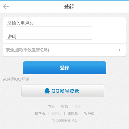
登錄
安全提問(未設置請忽略)
登錄
或使用QQ登錄
首頁
|
登錄
|
註冊
標準版
|
觸屏版
|
電腦版
|
客戶端
© Comsenz Inc.