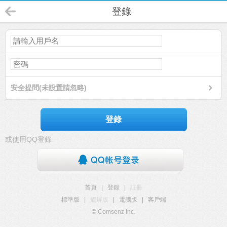
登錄
安全提問(未設置請忽略)
登錄
或使用QQ登錄
首頁
|
登錄
|
註冊
標準版
|
觸屏版
|
電腦版
|
客戶端
© Comsenz Inc.