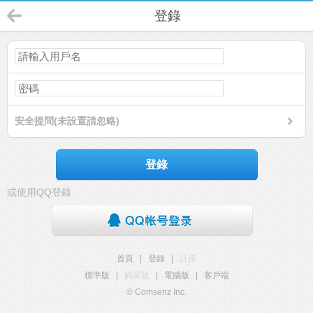
登錄
安全提問(未設置請忽略)
登錄
或使用QQ登錄
首頁
|
登錄
|
註冊
標準版
|
觸屏版
|
電腦版
|
客戶端
© Comsenz Inc.