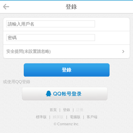
登錄
安全提問(未設置請忽略)
登錄
或使用QQ登錄
首頁
|
登錄
|
註冊
標準版
|
觸屏版
|
電腦版
|
客戶端
© Comsenz Inc.