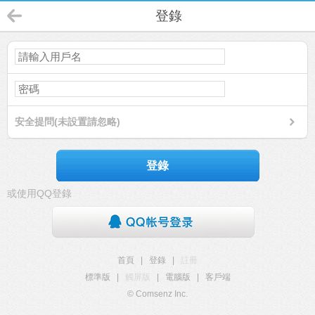
登錄
安全提問(未設置請忽略)
登錄
或使用QQ登錄
首頁
|
登錄
|
註冊
標準版
|
觸屏版
|
電腦版
|
客戶端
© Comsenz Inc.