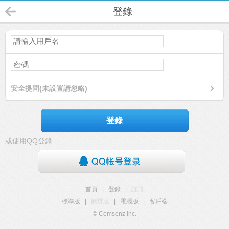
登錄
安全提問(未設置請忽略)
登錄
或使用QQ登錄
首頁
|
登錄
|
註冊
標準版
|
觸屏版
|
電腦版
|
客戶端
© Comsenz Inc.