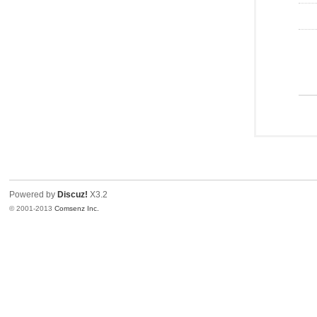
Powered by
Discuz!
X3.2
© 2001-2013
Comsenz Inc.