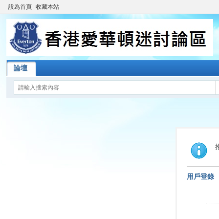
設為首頁
收藏本站
論壇
用戶登錄