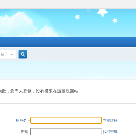
帖子
搜
索
抱歉，您尚未登錄，沒有權限在該版塊回帖
用戶名
立即註冊
密碼:
找回密碼