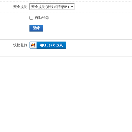
安全提問:
自動登錄
登錄
快捷登錄: