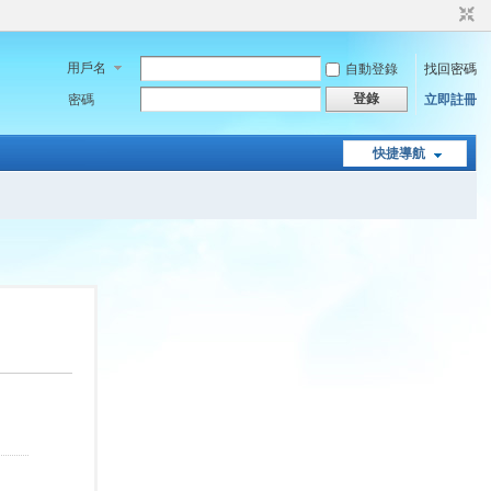
用戶名
自動登錄
找回密碼
登錄
密碼
立即註冊
快捷導航