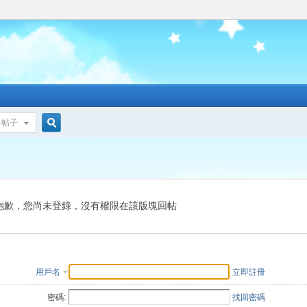
帖子
搜
索
抱歉，您尚未登錄，沒有權限在該版塊回帖
用戶名
立即註冊
密碼:
找回密碼