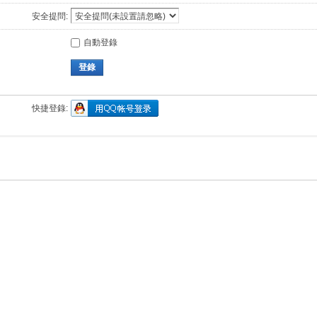
安全提問:
自動登錄
登錄
快捷登錄: