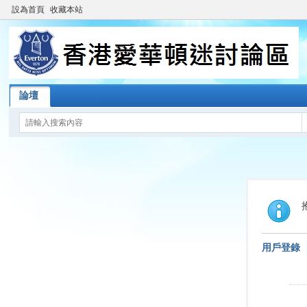
設為首頁
收藏本站
論壇
用戶登錄