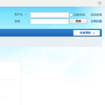
用戶名
自動登錄
找回密碼
登錄
密碼
立即註冊
快捷導航