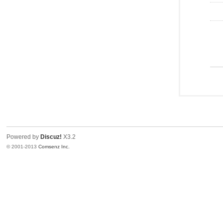
Powered by
Discuz!
X3.2
© 2001-2013
Comsenz Inc.