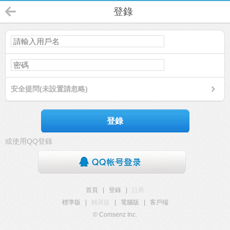
登錄
安全提問(未設置請忽略)
登錄
或使用QQ登錄
首頁
|
登錄
|
註冊
標準版
|
觸屏版
|
電腦版
|
客戶端
© Comsenz Inc.