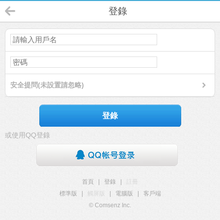
登錄
安全提問(未設置請忽略)
登錄
或使用QQ登錄
首頁
|
登錄
|
註冊
標準版
|
觸屏版
|
電腦版
|
客戶端
© Comsenz Inc.