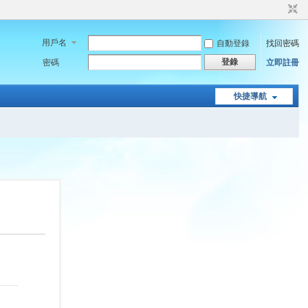
用戶名
自動登錄
找回密碼
登錄
密碼
立即註冊
快捷導航