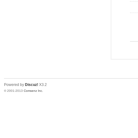
Powered by
Discuz!
X3.2
© 2001-2013
Comsenz Inc.