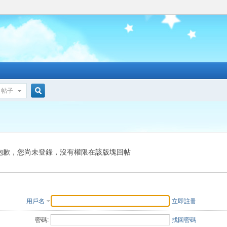
帖子
搜
索
抱歉，您尚未登錄，沒有權限在該版塊回帖
用戶名
立即註冊
密碼:
找回密碼