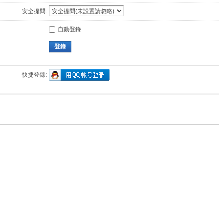
安全提問:
自動登錄
登錄
快捷登錄: