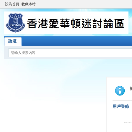
設為首頁
收藏本站
論壇
用戶登錄