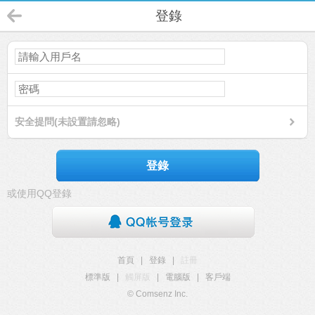
登錄
安全提問(未設置請忽略)
登錄
或使用QQ登錄
首頁
|
登錄
|
註冊
標準版
|
觸屏版
|
電腦版
|
客戶端
© Comsenz Inc.