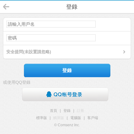
登錄
安全提問(未設置請忽略)
登錄
或使用QQ登錄
首頁
|
登錄
|
註冊
標準版
|
觸屏版
|
電腦版
|
客戶端
© Comsenz Inc.