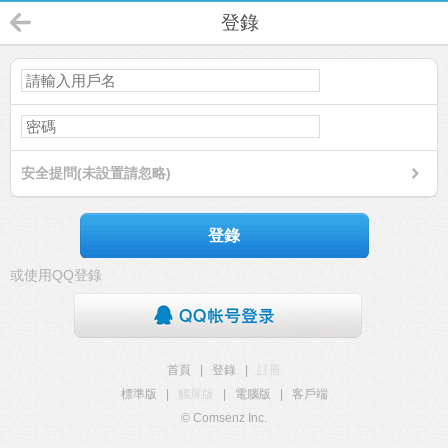
登錄
安全提問(未設置請忽略)
登錄
或使用QQ登錄
首頁
|
登錄
|
註冊
標準版
|
觸屏版
|
電腦版
|
客戶端
© Comsenz Inc.