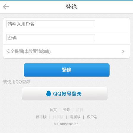
登錄
安全提問(未設置請忽略)
登錄
或使用QQ登錄
首頁
|
登錄
|
註冊
標準版
|
觸屏版
|
電腦版
|
客戶端
© Comsenz Inc.