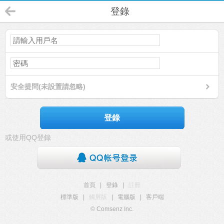
登錄
安全提問(未設置請忽略)
登錄
或使用QQ登錄
首頁
|
登錄
|
註冊
標準版
|
觸屏版
|
電腦版
|
客戶端
© Comsenz Inc.