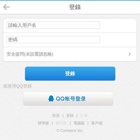
登錄
安全提問(未設置請忽略)
登錄
或使用QQ登錄
首頁
|
登錄
|
註冊
標準版
|
觸屏版
|
電腦版
|
客戶端
© Comsenz Inc.