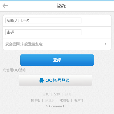
登錄
安全提問(未設置請忽略)
登錄
或使用QQ登錄
首頁
|
登錄
|
註冊
標準版
|
觸屏版
|
電腦版
|
客戶端
© Comsenz Inc.