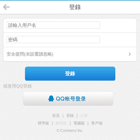
登錄
安全提問(未設置請忽略)
登錄
或使用QQ登錄
首頁
|
登錄
|
註冊
標準版
|
觸屏版
|
電腦版
|
客戶端
© Comsenz Inc.