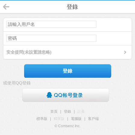
登錄
安全提問(未設置請忽略)
登錄
或使用QQ登錄
首頁
|
登錄
|
註冊
標準版
|
觸屏版
|
電腦版
|
客戶端
© Comsenz Inc.