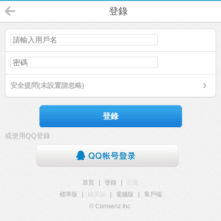
登錄
安全提問(未設置請忽略)
登錄
或使用QQ登錄
首頁
|
登錄
|
註冊
標準版
|
觸屏版
|
電腦版
|
客戶端
© Comsenz Inc.