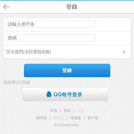
登錄
安全提問(未設置請忽略)
登錄
或使用QQ登錄
首頁
|
登錄
|
註冊
標準版
|
觸屏版
|
電腦版
|
客戶端
© Comsenz Inc.