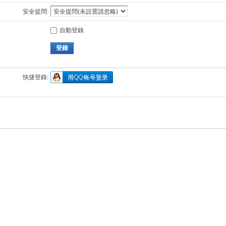
安全提問:
自動登錄
登錄
快捷登錄: