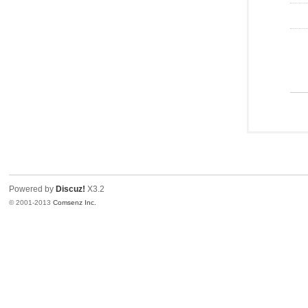
Powered by
Discuz!
X3.2
© 2001-2013
Comsenz Inc.