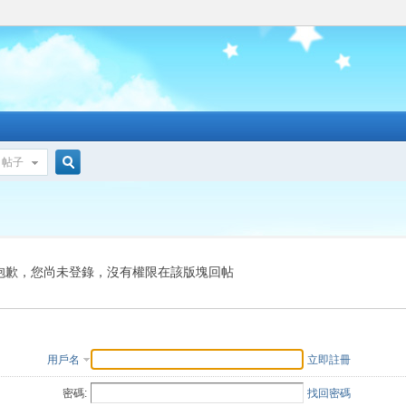
帖子
搜
索
抱歉，您尚未登錄，沒有權限在該版塊回帖
用戶名
立即註冊
密碼:
找回密碼