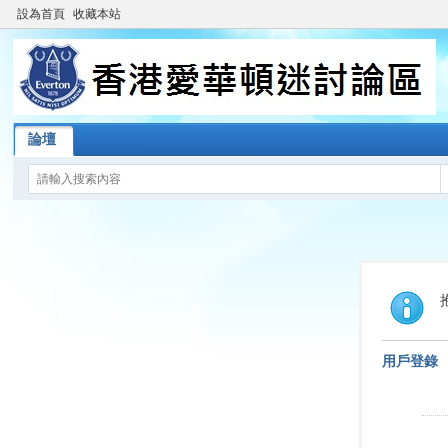
設為首頁
收藏本站
論壇
用戶登錄