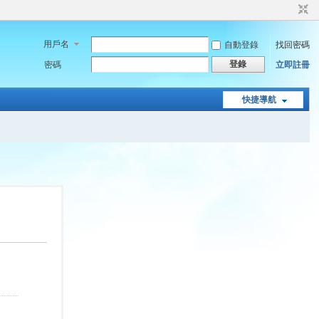
用戶名
自動登錄
找回密碼
登錄
密碼
立即註冊
快捷導航